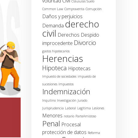
voluntad
Civil
Cláusulas Suelo
Common Law
Compraventa
Corrupción
Daños y perjuicios
derecho
Demanda
civil
Derechos
Despido
Divorcio
improcedente
gastos hipotecarios
Herencias
Hipoteca
Hipotecas
Impuesto de sociedades
impuesto de
sucesiones
Impuestos
Indemnización
Inquilino
Investigación
Jurado
Jurisprudencia
Laboral
Legítima
Lesiones
Menores
notario
ParteAmistoso
Penal
Procesal
protección de datos
Reforma