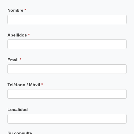
Contacto
Nombre
*
Principal
Apellidos
*
Email
*
Teléfono / Móvil
*
Localidad
Su consulta