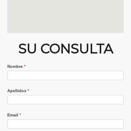
SU CONSULTA
Contacto
Nombre
*
Principal
Apellidos
*
Email
*