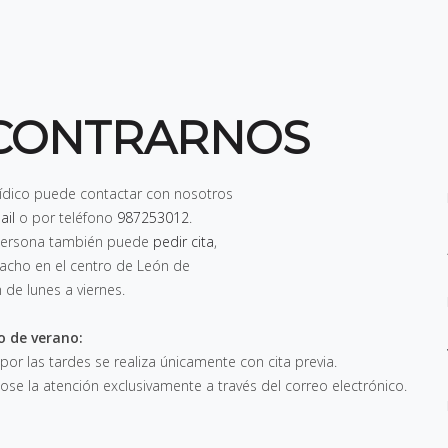
CONTRARNOS
rídico puede contactar con nosotros
ail
o por teléfono
987253012
.
n persona también puede
pedir cita
,
pacho en el centro de León de
h de lunes a viernes
.
o de verano:
 por las tardes se realiza únicamente con cita previa.
e la atención exclusivamente a través del correo electrónico.