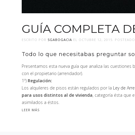
GUÍA COMPLETA DE
ESCRITO POR
SGABOGACIA
EL
OCTUBRE 12, 2015
. POSTEAD
Todo lo que necesitabas preguntar sob
Presentamos esta nueva guía que analiza las cuestiones bás
con el propietario (arrendador).
1º)
Regulación:
Los alquileres de pisos están regulados por la
Ley de Arr
para usos distintos al de vivienda
, categoría ésta que 
asimilados a éstos.
LEER MÁS