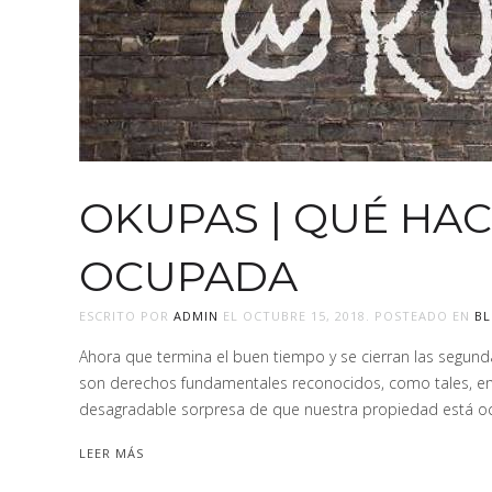
OKUPAS | QUÉ HAC
OCUPADA
ESCRITO POR
ADMIN
EL
OCTUBRE 15, 2018
. POSTEADO EN
B
Ahora que termina el buen tiempo y se cierran las segunda
son derechos fundamentales reconocidos, como tales, en 
desagradable sorpresa de que nuestra propiedad está ocup
LEER MÁS