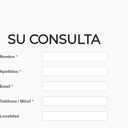
SU CONSULTA
Contacto
Nombre
*
Principal
Apellidos
*
Email
*
Teléfono / Móvil
*
Localidad