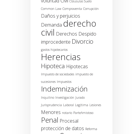
voluntad
Civil
Cláusulas Suelo
Common Law
Compraventa
Corrupción
Daños y perjuicios
derecho
Demanda
civil
Derechos
Despido
Divorcio
improcedente
gastos hipotecarios
Herencias
Hipoteca
Hipotecas
Impuesto de sociedades
impuesto de
sucesiones
Impuestos
Indemnización
Inquilino
Investigación
Jurado
Jurisprudencia
Laboral
Legítima
Lesiones
Menores
notario
ParteAmistoso
Penal
Procesal
protección de datos
Reforma