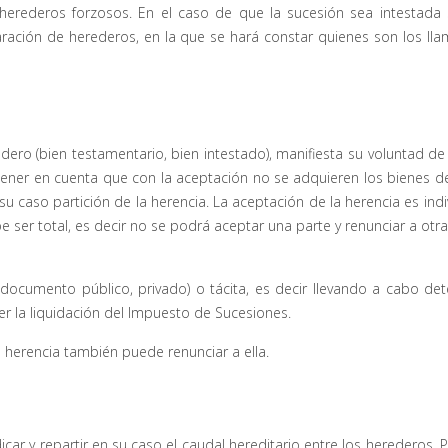
 herederos forzosos. En el caso de que la sucesión sea intestada
aración de herederos, en la que se hará constar quienes son los lla
dero (bien testamentario, bien intestado), manifiesta su voluntad de
 tener en cuenta que con la aceptación no se adquieren los bienes 
su caso partición de la herencia. La aceptación de la herencia es indi
e ser total, es decir no se podrá aceptar una parte y renunciar a ot
documento público, privado) o tácita, es decir llevando a cabo de
 la liquidación del Impuesto de Sucesiones.
herencia también puede renunciar a ella.
ar y repartir en su caso el caudal hereditario entre los herederos. P