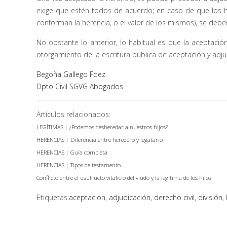
exige que estén todos de acuerdo; en caso de que los 
conforman la herencia, o el valor de los mismos), se debe
No obstante lo anterior, lo habitual es que la aceptació
otorgamiento de la escritura pública de aceptación y adju
Begoña Gallego Fdez.
Dpto Civil SGVG Abogados
Artículos relacionados:
LEGÍTIMAS | ¿Podemos desheredar a nuestros hijos?
HERENCIAS | Diferencia entre heredero y legatario
HERENCIAS | Guía completa
HERENCIAS | Tipos de testamento
Conflicto entre el usufructo vitalicio del viudo y la legítima de los hijos
Etiquetas:
aceptacion
,
adjudicación
,
derecho civil
,
división
,