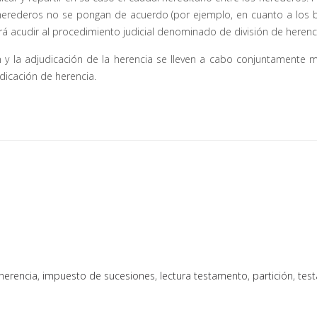
herederos no se pongan de acuerdo (por ejemplo, en cuanto a los 
rá acudir al procedimiento judicial denominado de división de herenc
n y la adjudicación de la herencia se lleven a cabo conjuntamente 
dicación de herencia.
herencia
,
impuesto de sucesiones
,
lectura testamento
,
partición
,
tes