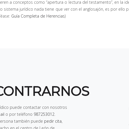
refieren a conceptos como “apertura o lectura del testamento”, en la 
 sistema jurídico nada tiene que ver con el anglosajón, es por ello po
(Véase:
Guía Completa de Herencias
)
CONTRARNOS
rídico puede contactar con nosotros
ail
o por teléfono
987253012
.
n persona también puede
pedir cita
,
pacho en el centro de León de