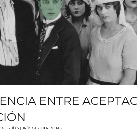
RENCIA ENTRE ACEPTAC
CIÓN
OG
,
GUÍAS JURÍDICAS
,
HERENCIAS