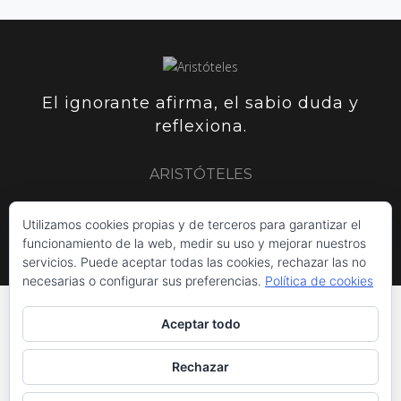
El ignorante afirma, el sabio duda y
reflexiona.
ARISTÓTELES
Utilizamos cookies propias y de terceros para garantizar el
ARISTÓTELES
PLUTARCO
SIR FRANCIS BACON
funcionamiento de la web, medir su uso y mejorar nuestros
servicios. Puede aceptar todas las cookies, rechazar las no
necesarias o configurar sus preferencias.
Política de cookies
Aceptar todo
INICIO
POLÍTICA DE COOKIES
AVISO LEGAL
Rechazar
RGPD UE/2016/679
TARIFAS DE PRECIOS