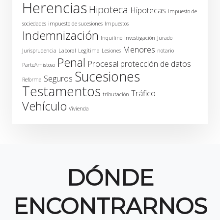
Herencias
Hipoteca
Hipotecas
Impuesto de
sociedades
impuesto de sucesiones
Impuestos
Indemnización
Inquilino
Investigación
Jurado
Menores
Jurisprudencia
Laboral
Legítima
Lesiones
notario
Penal
Procesal
protección de datos
ParteAmistoso
Sucesiones
Seguros
Reforma
Testamentos
Tráfico
tributación
Vehículo
Vivienda
DÓNDE
ENCONTRARNOS