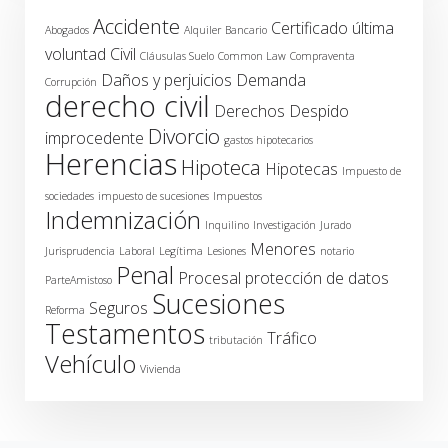
Accidente
Certificado última
Abogados
Alquiler
Bancario
voluntad
Civil
Cláusulas Suelo
Common Law
Compraventa
Daños y perjuicios
Demanda
Corrupción
derecho civil
Derechos
Despido
Divorcio
improcedente
gastos hipotecarios
Herencias
Hipoteca
Hipotecas
Impuesto de
sociedades
impuesto de sucesiones
Impuestos
Indemnización
Inquilino
Investigación
Jurado
Menores
Jurisprudencia
Laboral
Legítima
Lesiones
notario
Penal
Procesal
protección de datos
ParteAmistoso
Sucesiones
Seguros
Reforma
Testamentos
Tráfico
tributación
Vehículo
Vivienda