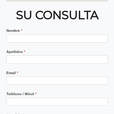
SU CONSULTA
Contacto
Nombre
*
Principal
Apellidos
*
Email
*
Teléfono / Móvil
*