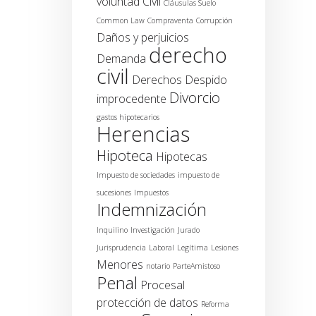
voluntad
Civil
Cláusulas Suelo
Common Law
Compraventa
Corrupción
Daños y perjuicios
derecho
Demanda
civil
Derechos
Despido
Divorcio
improcedente
gastos hipotecarios
Herencias
Hipoteca
Hipotecas
Impuesto de sociedades
impuesto de
sucesiones
Impuestos
Indemnización
Inquilino
Investigación
Jurado
Jurisprudencia
Laboral
Legítima
Lesiones
Menores
notario
ParteAmistoso
Penal
Procesal
protección de datos
Reforma