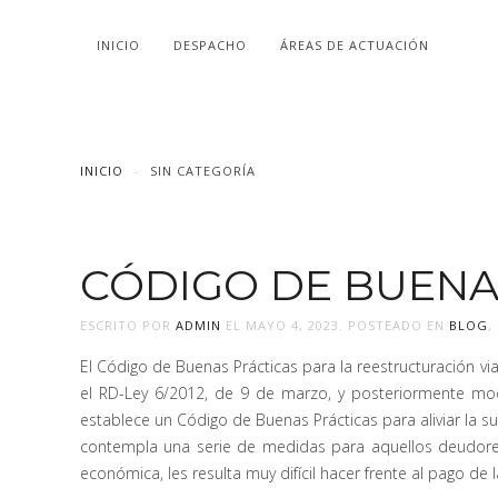
INICIO
DESPACHO
ÁREAS DE ACTUACIÓN
INICIO
SIN CATEGORÍA
CÓDIGO DE BUENA
ESCRITO POR
ADMIN
EL
MAYO 4, 2023
. POSTEADO EN
BLOG
,
El Código de Buenas Prácticas para la reestructuración vi
el RD-Ley 6/2012, de 9 de marzo, y posteriormente mod
establece un Código de Buenas Prácticas para aliviar la s
contempla una serie de medidas para aquellos deudores 
económica, les resulta muy difícil hacer frente al pago de