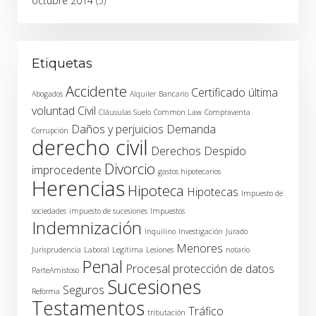
octubre 2014
(5)
Etiquetas
Accidente
Certificado última
Abogados
Alquiler
Bancario
voluntad
Civil
Cláusulas Suelo
Common Law
Compraventa
Daños y perjuicios
Demanda
Corrupción
derecho civil
Derechos
Despido
Divorcio
improcedente
gastos hipotecarios
Herencias
Hipoteca
Hipotecas
Impuesto de
sociedades
impuesto de sucesiones
Impuestos
Indemnización
Inquilino
Investigación
Jurado
Menores
Jurisprudencia
Laboral
Legítima
Lesiones
notario
Penal
Procesal
protección de datos
ParteAmistoso
Sucesiones
Seguros
Reforma
Testamentos
Tráfico
tributación