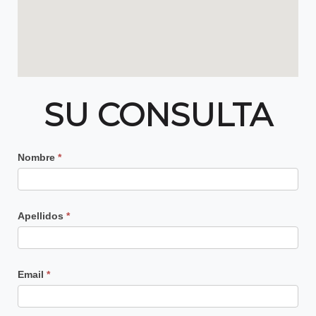
SU CONSULTA
Contacto
Nombre
*
Principal
Apellidos
*
Email
*