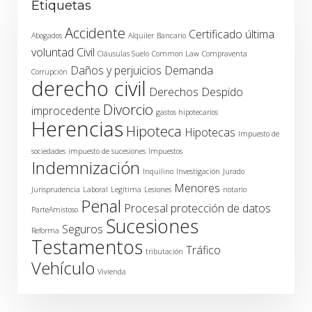
Etiquetas
Accidente
Certificado última
Abogados
Alquiler
Bancario
voluntad
Civil
Cláusulas Suelo
Common Law
Compraventa
Daños y perjuicios
Demanda
Corrupción
derecho civil
Derechos
Despido
Divorcio
improcedente
gastos hipotecarios
Herencias
Hipoteca
Hipotecas
Impuesto de
sociedades
impuesto de sucesiones
Impuestos
Indemnización
Inquilino
Investigación
Jurado
Menores
Jurisprudencia
Laboral
Legítima
Lesiones
notario
Penal
Procesal
protección de datos
ParteAmistoso
Sucesiones
Seguros
Reforma
Testamentos
Tráfico
tributación
Vehículo
Vivienda