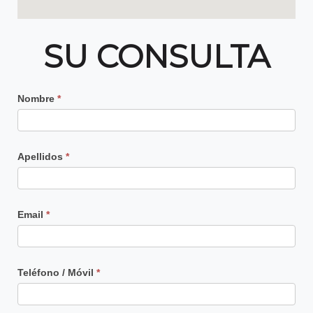
SU CONSULTA
Contacto
Nombre
*
Principal
Apellidos
*
Email
*
Teléfono / Móvil
*