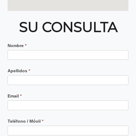
SU CONSULTA
Contacto
Nombre
*
Principal
Apellidos
*
Email
*
Teléfono / Móvil
*