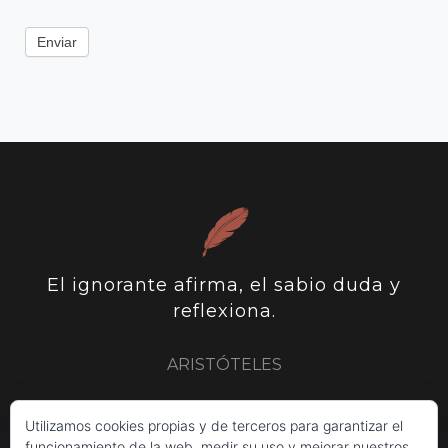
Enviar
El ignorante afirma, el sabio duda y
reflexiona.
ARISTÓTELES
ARISTÓTELES
PLUTARCO
SIR FRANCIS BACON
Utilizamos cookies propias y de terceros para garantizar el
funcionamiento de la web, medir su uso y mejorar nuestros