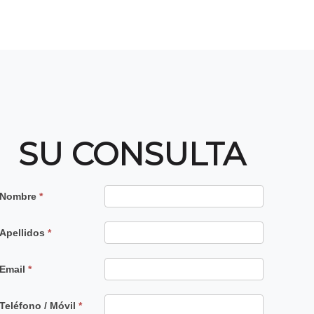
SU CONSULTA
Contacto
Nombre
*
Principal
Apellidos
*
Email
*
Teléfono / Móvil
*