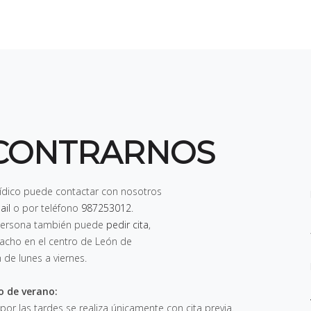
CONTRARNOS
rídico puede contactar con nosotros
ail
o por teléfono
987253012
.
n persona también puede
pedir cita
,
pacho en el centro de León de
h de lunes a viernes
.
o de verano:
 por las tardes se realiza únicamente con cita previa.