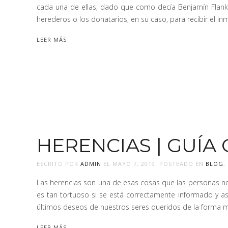
cada una de ellas; dado que como decía Benjamín Flankli
herederos o los donatarios, en su caso, para recibir el 
LEER MÁS
HERENCIAS | GUÍA
ESCRITO POR
ADMIN
EL
MAYO 7, 2019
. POSTEADO EN
BLOG
,
Las herencias son una de esas cosas que las personas no 
es tan tortuoso si se está correctamente informado y as
últimos deseos de nuestros seres queridos de la forma más
LEER MÁS