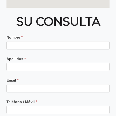
SU CONSULTA
Contacto
Nombre
*
Principal
Apellidos
*
Email
*
Teléfono / Móvil
*