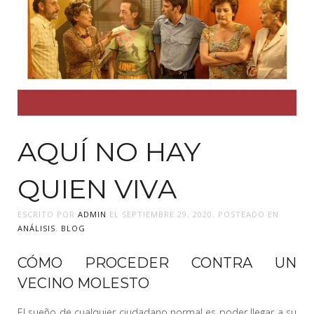
AQUÍ NO HAY
QUIEN VIVA
ESCRITO POR
ADMIN
EL
SEPTIEMBRE 29, 2020
. POSTEADO EN
ANÁLISIS
,
BLOG
CÓMO PROCEDER CONTRA UN
VECINO MOLESTO
El sueño de cualquier ciudadano normal es poder llegar a su