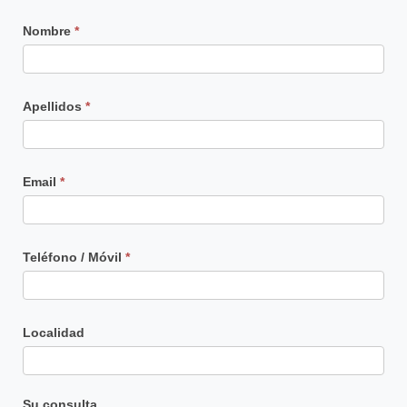
Contacto
Nombre
*
Principal
Apellidos
*
Email
*
Teléfono / Móvil
*
Localidad
Su consulta