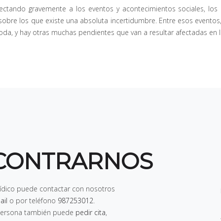
fectando gravemente a los eventos y acontecimientos sociales, los
sobre los que existe una absoluta incertidumbre. Entre esos event
boda, y hay otras muchas pendientes que van a resultar afectadas en
CONTRARNOS
rídico puede contactar con nosotros
ail
o por teléfono
987253012
.
n persona también puede
pedir cita
,