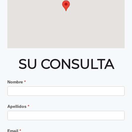
SU CONSULTA
Contacto
Nombre
*
Principal
Apellidos
*
Email
*