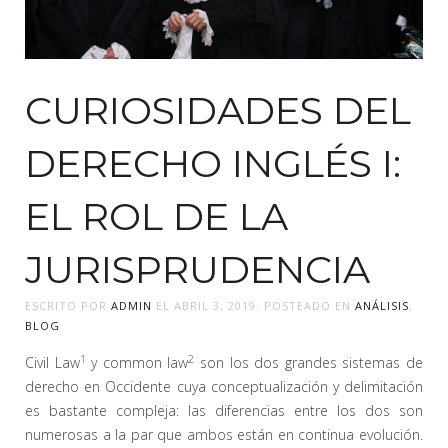
CURIOSIDADES DEL
DERECHO INGLÉS I:
EL ROL DE LA
JURISPRUDENCIA
ESCRITO POR
ADMIN
EL
ABRIL 3, 2019
. POSTEADO EN
ANÁLISIS
,
BLOG
1
2
Civil Law
y common law
son los dos grandes sistemas de
derecho en Occidente cuya conceptualización y delimitación
es bastante compleja: las diferencias entre los dos son
numerosas a la par que ambos están en continua evolución.