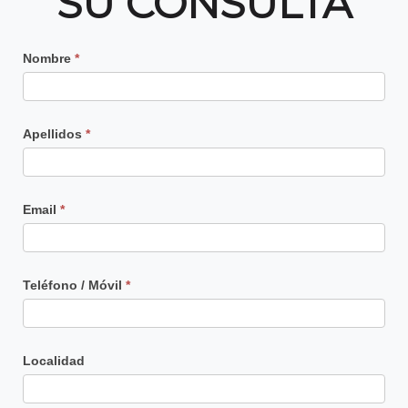
SU CONSULTA
Contacto
Nombre
*
Principal
Apellidos
*
Email
*
Teléfono / Móvil
*
Localidad