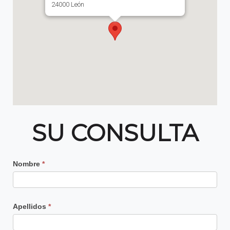
24000 León
SU CONSULTA
Contacto
Nombre
*
Principal
Apellidos
*