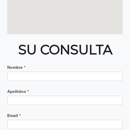
SU CONSULTA
Contacto
Nombre
*
Principal
Apellidos
*
Email
*