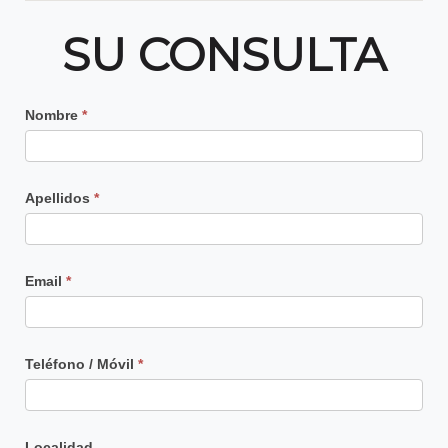
SU CONSULTA
Contacto
Nombre
*
Principal
Apellidos
*
Email
*
Teléfono / Móvil
*
Localidad