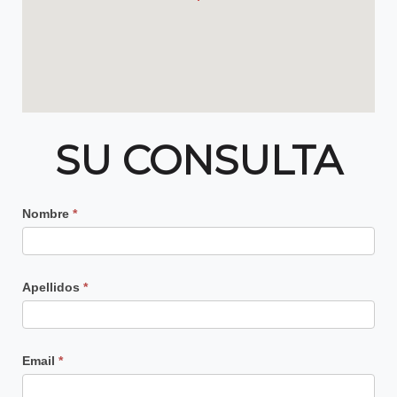
SU CONSULTA
Contacto
Nombre
*
Principal
Apellidos
*
Email
*