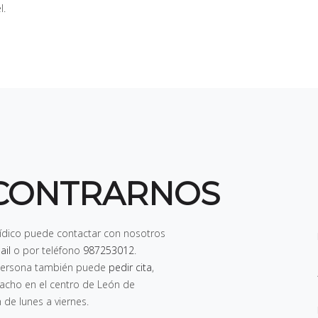
l.
CONTRARNOS
rídico puede contactar con nosotros
ail
o por teléfono
987253012
.
n persona también puede
pedir cita
,
pacho en el centro de León de
h de lunes a viernes
.