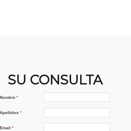
SU CONSULTA
Contacto
Nombre
*
Principal
Apellidos
*
Email
*