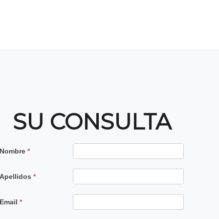
SU CONSULTA
Contacto
Nombre
*
Principal
Apellidos
*
Email
*