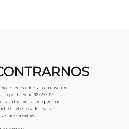
CONTRARNOS
rídico puede contactar con nosotros
ail
o por teléfono
987253012
.
n persona también puede
pedir cita
,
pacho en el centro de León de
h de lunes a viernes
.