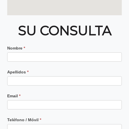
SU CONSULTA
Contacto
Nombre
*
Principal
Apellidos
*
Email
*
Teléfono / Móvil
*