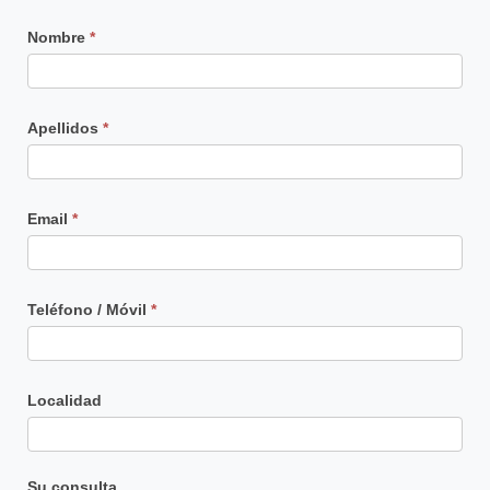
Contacto
Nombre
*
Principal
Apellidos
*
Email
*
Teléfono / Móvil
*
Localidad
Su consulta