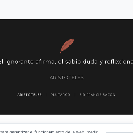
El ignorante afirma, el sabio duda y reflexiona
ARISTÓTELES
ARISTÓTELES
PLUTARCO
SIR FRANCIS BACON
 para garantizar el funcionamiento de la web, medir