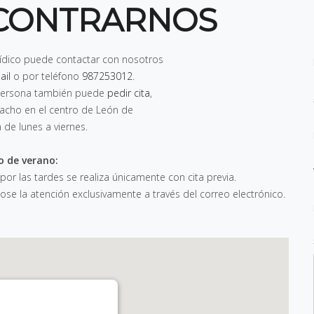
CONTRARNOS
rídico puede contactar con nosotros
ail
o por teléfono
987253012
.
n persona también puede
pedir cita
,
pacho en el centro de León de
h de lunes a viernes
.
o de verano:
 por las tardes se realiza únicamente con cita previa.
e la atención exclusivamente a través del correo electrónico.