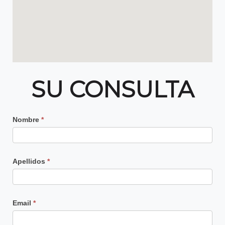
SU CONSULTA
Contacto
Nombre
*
Principal
Apellidos
*
Email
*