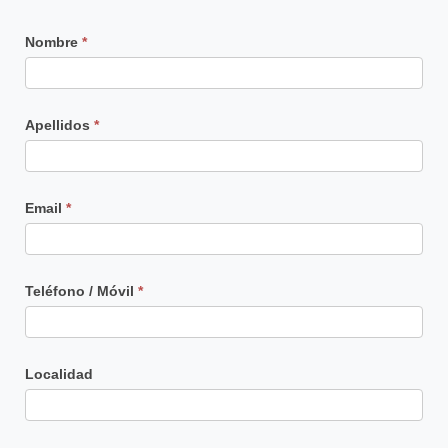
Contacto
Nombre
*
Principal
Apellidos
*
Email
*
Teléfono / Móvil
*
Localidad