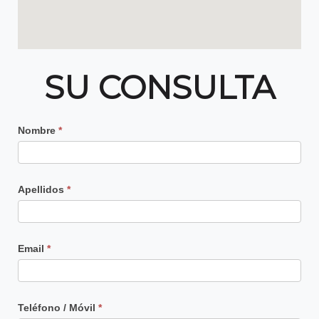
SU CONSULTA
Contacto
Nombre
*
Principal
Apellidos
*
Email
*
Teléfono / Móvil
*