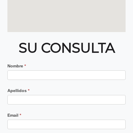
SU CONSULTA
Contacto
Nombre
*
Principal
Apellidos
*
Email
*