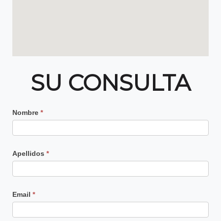
SU CONSULTA
Contacto
Nombre
*
Principal
Apellidos
*
Email
*