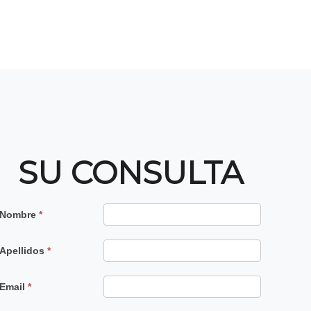
SU CONSULTA
Contacto
Nombre
*
Principal
Apellidos
*
Email
*