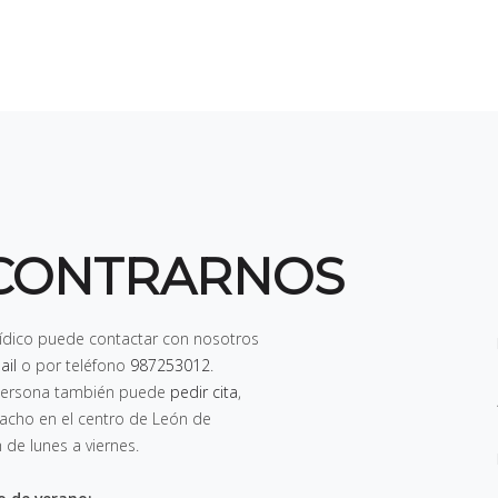
CONTRARNOS
rídico puede contactar con nosotros
ail
o por teléfono
987253012
.
n persona también puede
pedir cita
,
pacho en el centro de León de
h de lunes a viernes
.