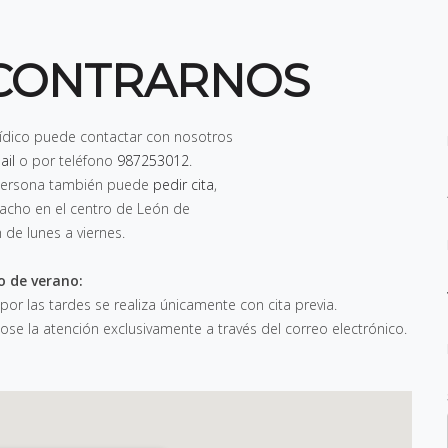
CONTRARNOS
rídico puede contactar con nosotros
ail
o por teléfono
987253012
.
n persona también puede
pedir cita
,
pacho en el centro de León de
h de lunes a viernes
.
o de verano:
 por las tardes se realiza únicamente con cita previa.
e la atención exclusivamente a través del correo electrónico.