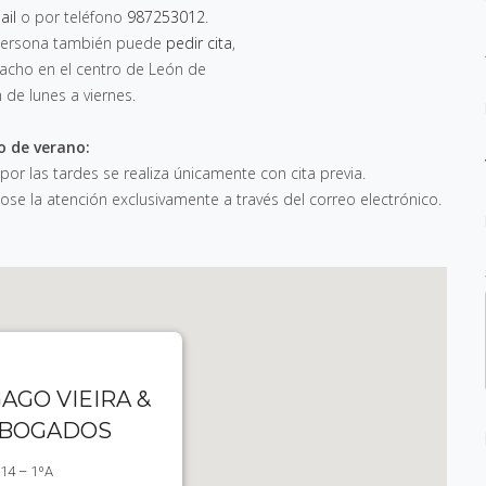
ail
o por teléfono
987253012
.
n persona también puede
pedir cita
,
pacho en el centro de León de
h de lunes a viernes
.
o de verano:
 por las tardes se realiza únicamente con cita previa.
e la atención exclusivamente a través del correo electrónico.
AGO VIEIRA &
ABOGADOS
 14 – 1ºA