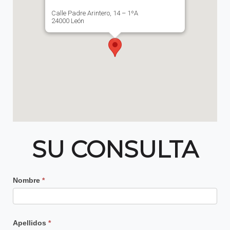
Calle Padre Arintero, 14 – 1ºA
24000 León
SU CONSULTA
Contacto
Nombre
*
Principal
Apellidos
*