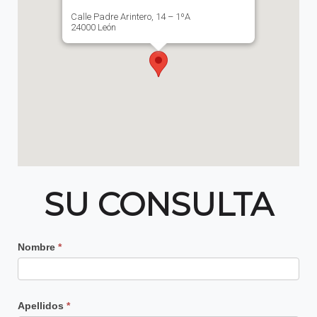
Calle Padre Arintero, 14 – 1ºA
24000 León
SU CONSULTA
Contacto
Nombre
*
Principal
Apellidos
*